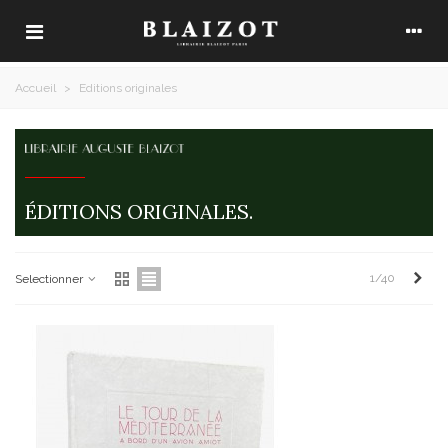
Accueil
>
Editions originales
ÉDITIONS ORIGINALES.
Suiv
1/40
Selectionner