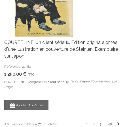
COURTELINE. Un client sérieux. Edition originale ornée
d'une illustration en couverture de Steinlen. Exemplaire
sur Japon
Référence: 21382
1 250,00 €
TTC
COURTELINE (Georges). Un client sérieux.
Paris, Ernest Flammarion, s. d.
(1897).
Ajouter Au Panier
…
Suiv
1
2
3
40
Affichage de 1-20 sur 791 article(s)